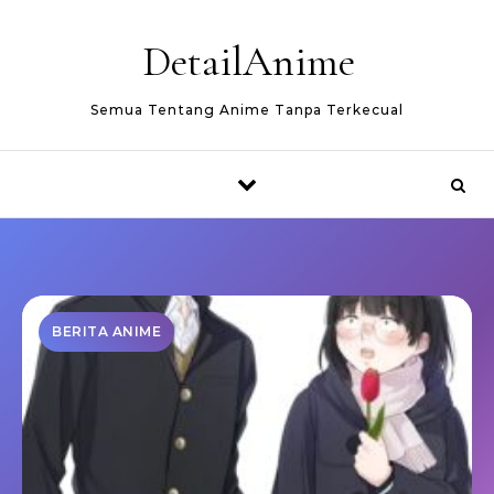
Skip to content
DetailAnime
Semua Tentang Anime Tanpa Terkecual
BERITA ANIME