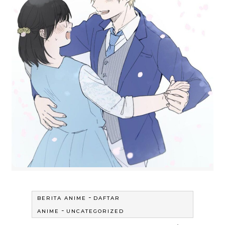
-
BERITA ANIME
DAFTAR
-
ANIME
UNCATEGORIZED