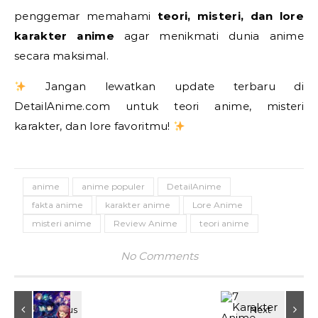
penggemar memahami
teori, misteri, dan lore
karakter anime
agar menikmati dunia anime
secara maksimal.
Jangan lewatkan update terbaru di
DetailAnime.com untuk teori anime, misteri
karakter, dan lore favoritmu!
anime
anime populer
DetailAnime
fakta anime
karakter anime
Lore Anime
misteri anime
Review Anime
teori anime
No Comments