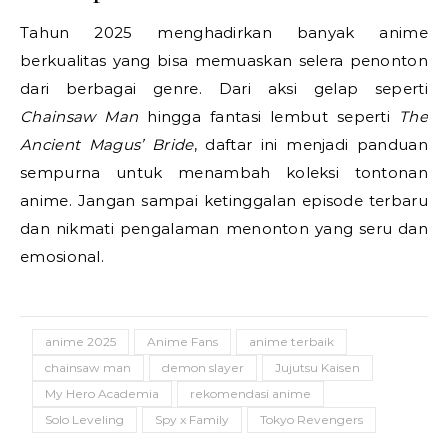
Tahun 2025 menghadirkan banyak anime
berkualitas yang bisa memuaskan selera penonton
dari berbagai genre. Dari aksi gelap seperti
Chainsaw Man
hingga fantasi lembut seperti
The
Ancient Magus’ Bride
, daftar ini menjadi panduan
sempurna untuk menambah koleksi tontonan
anime. Jangan sampai ketinggalan episode terbaru
dan nikmati pengalaman menonton yang seru dan
emosional.
anime 2025
Anime Fans
anime terbaik
chainsaw man
demon slayer
Jujutsu Kaisen
My Hero Academia
rekomendasi anime
Solo Leveling
Spy x Family
Tokyo Revengers