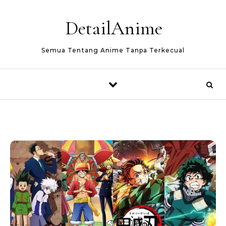
Skip to content
DetailAnime
Semua Tentang Anime Tanpa Terkecual