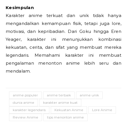
Kesimpulan
Karakter anime terkuat dan unik tidak hanya
mengandalkan kemampuan fisik, tetapi juga lore,
motivasi, dan kepribadian. Dari Goku hingga Eren
Yeager, karakter ini menunjukkan kombinasi
kekuatan, cerita, dan sifat yang membuat mereka
legendaris. Memahami karakter ini membuat
pengalaman menonton anime lebih seru dan
mendalam.
anime populer
anime terbaik
anime unik
dunia anime
karakter anime kuat
karakter legendaris
Kekuatan Anime
Lore Anime
Review Anime
tips menonton anime