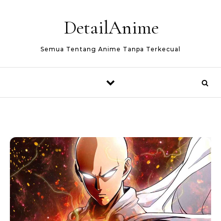
Skip to content
DetailAnime
Semua Tentang Anime Tanpa Terkecual