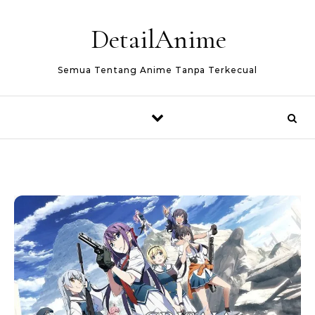
Skip to content
DetailAnime
Semua Tentang Anime Tanpa Terkecual