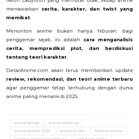
Neon Labyrinth yang memutar otak, setiap anime
menawarkan
cerita, karakter, dan twist yang
memikat
.
Menonton anime bukan hanya hiburan; bagi
penggemar sejati, ini adalah
cara menganalisis
cerita, memprediksi plot, dan berdiskusi
tentang teori karakter
.
DetailAnime.com akan terus memberikan update
review, rekomendasi, dan teori anime terbaru
agar penggemar tetap terhubung dengan dunia
anime paling menarik di 2025.
anime fantasi
anime misterius
anime terbaik 2025
anime thriller
fandom anime
karakter anime tersembunyi
plot twist anime