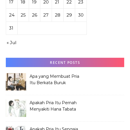
17
18
19
20
21
22
23
24
25
26
27
28
29
30
31
« Jul
RECENT POSTS
Apa yang Membuat Pria
Itu Berkata Buruk
tentang Hana Tabata?
Apakah Pria Itu Pernah
Menyakiti Hana Tabata
Saat SMP?
Apakah Pria Itu Sengaja