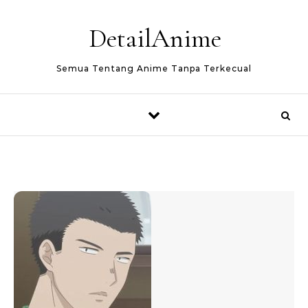
Skip to content
DetailAnime
Semua Tentang Anime Tanpa Terkecual