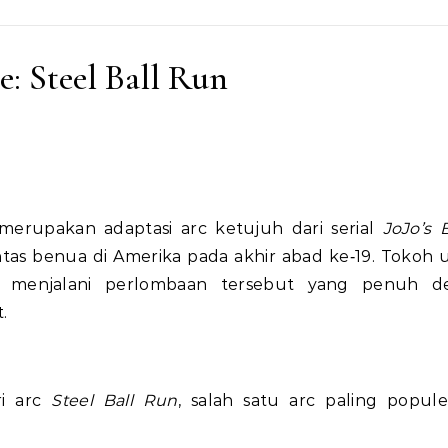
e: Steel Ball Run
erupakan adaptasi arc ketujuh dari serial
JoJo’s B
intas benua di Amerika pada akhir abad ke‑19. Tokoh 
i menjalani perlombaan tersebut yang penuh d
.
ri arc
Steel Ball Run
, salah satu arc paling popul