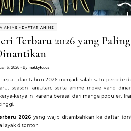
-
A ANIME
DAFTAR ANIME
ri Terbaru 2026 yang Paling
Dinantikan
uari 6, 2026
- By
makkytoucs
aru, season lanjutan, serta anime movie yang dinan
rya‑karya ini karena berasal dari manga populer, fra
inggi.
erbaru 2026
yang wajib ditambahkan ke daftar ton
 layak ditonton.