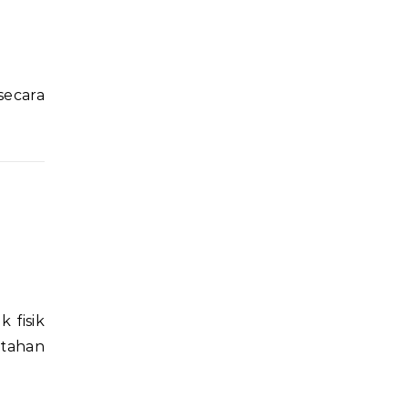
ecara
 fisik
rtahan