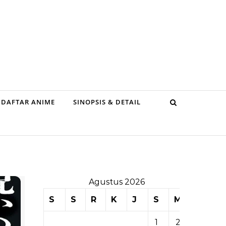
DAFTAR ANIME
SINOPSIS & DETAIL
Agustus 2026
S
S
R
K
J
S
M
1
2