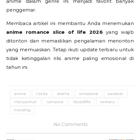
anime dalam genre ini menjadi favorit banyak
penggemar.
Membaca artikel ini membantu Anda menemukan
anime romance slice of life 2026
yang wajib
ditonton dan memastikan pengalaman menonton
yang memuaskan. Tetap ikuti update terbaru untuk
tidak ketinggalan rilis anime paling emosional di
tahun ini.
anime
Cerita
drama
emosional
karakter
menyentuh
romance
Sliceoflife
terbaru
trending
No Comments