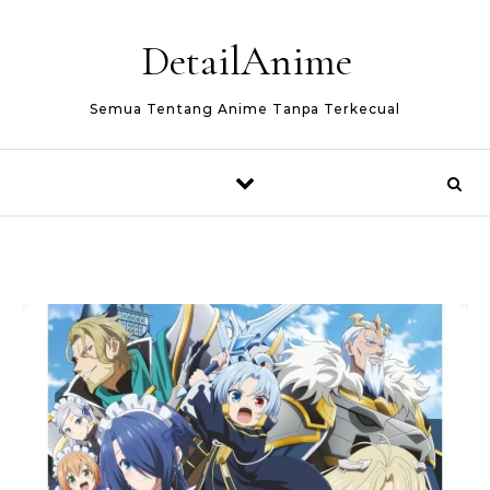
Skip to content
DetailAnime
Semua Tentang Anime Tanpa Terkecual