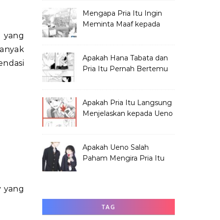
Mengapa Pria Itu Ingin
Meminta Maaf kepada
Hana Tabata?
banyak
Apakah Hana Tabata dan
endasi
Pria Itu Pernah Bertemu
Sebelum Festival?
Apakah Pria Itu Langsung
Menjelaskan kepada Ueno
Soal Hana?
Apakah Ueno Salah
Paham Mengira Pria Itu
Merundung Hana?
y yang
TAG