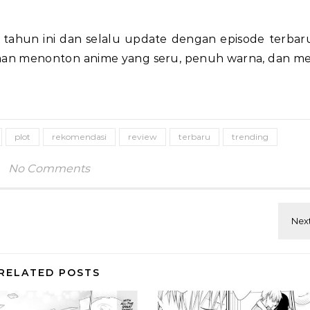
tahun ini dan selalu update dengan episode terbar
laman menonton anime yang seru, penuh warna, dan m
plot
rekomendasi
review
terbaru
trending
No Comments
RELATED POSTS