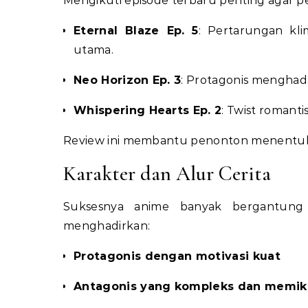
Mengikuti episode terbaru penting agar 
Eternal Blaze Ep. 5
: Pertarungan kl
utama.
Neo Horizon Ep. 3
: Protagonis menghada
Whispering Hearts Ep. 2
: Twist romant
Review ini membantu penonton menentukan
Karakter dan Alur Cerita
Suksesnya anime banyak bergantung 
menghadirkan:
Protagonis dengan motivasi kuat
Antagonis yang kompleks dan memik