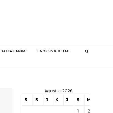
DAFTAR ANIME
SINOPSIS & DETAIL
Agustus 2026
S
S
R
K
J
S
M
1
2