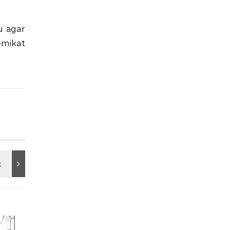
u agar
emikat