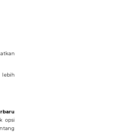
atkan
lebih
rbaru
k opsi
entang