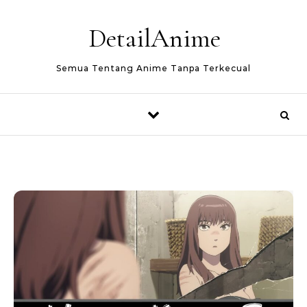
Skip to content
DetailAnime
Semua Tentang Anime Tanpa Terkecual