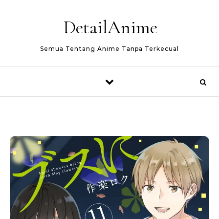
Skip to content
DetailAnime
Semua Tentang Anime Tanpa Terkecual