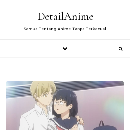
Skip to content
DetailAnime
Semua Tentang Anime Tanpa Terkecual