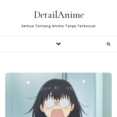
Skip to content
DetailAnime
Semua Tentang Anime Tanpa Terkecual