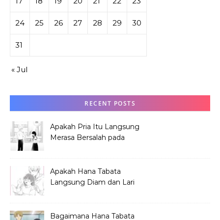
17
18
19
20
21
22
23
24
25
26
27
28
29
30
31
« Jul
RECENT POSTS
Apakah Pria Itu Langsung
Merasa Bersalah pada
Hana Tabata?
Apakah Hana Tabata
Langsung Diam dan Lari
Mendengar Pria?
Bagaimana Hana Tabata