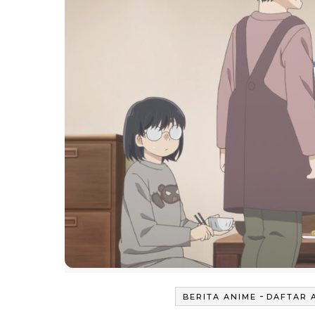
-
BERITA ANIME
DAFTAR 