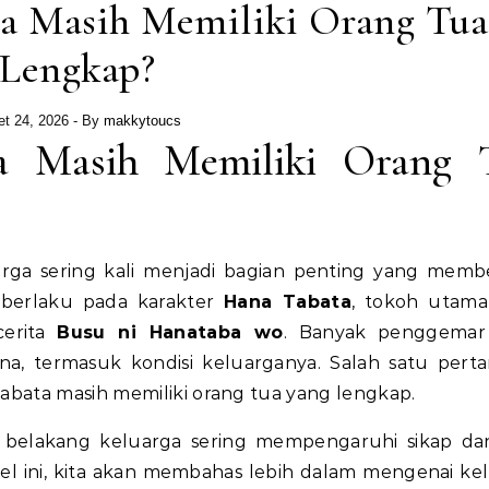
a Masih Memiliki Orang Tua
Lengkap?
et 24, 2026
- By
makkytoucs
a Masih Memiliki Orang 
arga sering kali menjadi bagian penting yang mem
a berlaku pada karakter
Hana Tabata
, tokoh utam
cerita
Busu ni Hanataba wo
. Banyak penggemar
a, termasuk kondisi keluarganya. Salah satu pert
bata masih memiliki orang tua yang lengkap.
r belakang keluarga sering mempengaruhi sikap da
ikel ini, kita akan membahas lebih dalam mengenai ke