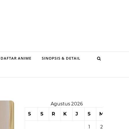
DAFTAR ANIME
SINOPSIS & DETAIL
Agustus 2026
S
S
R
K
J
S
M
1
2