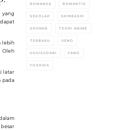
ROMANSA
ROMANTIS
 yang
SEKOLAH
SHINBASHI
 dapat
SHONEN
TEORI ANIME
TERBARU
UENO
 lebih
. Oleh
UGUISUDANI
YANO
YOSHIDA
 latar
n pada
 dalam
besar