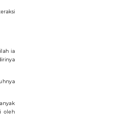
eraksi
lah ia
rinya
nuhnya
banyak
i oleh