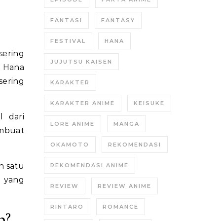
FANTASI
FANTASY
FESTIVAL
HANA
sering
JUJUTSU KAISEN
a Hana
sering
KARAKTER
KARAKTER ANIME
KEISUKE
 dari
LORE ANIME
MANGA
embuat
OKAMOTO
REKOMENDASI
h satu
REKOMENDASI ANIME
a yang
REVIEW
REVIEW ANIME
RINTARO
ROMANCE
p?