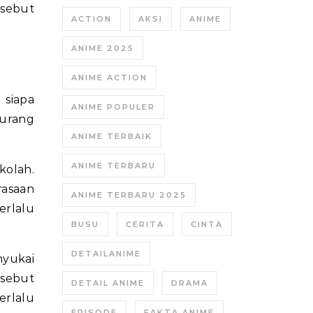
sebut
ACTION
AKSI
ANIME
ANIME 2025
ANIME ACTION
siapa
ANIME POPULER
kurang
ANIME TERBAIK
ANIME TERBARU
kolah.
rasaan
ANIME TERBARU 2025
rlalu
BUSU
CERITA
CINTA
DETAILANIME
nyukai
rsebut
DETAIL ANIME
DRAMA
erlalu
EPISODE
FAKTA ANIME