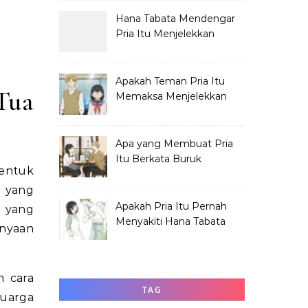
Hana Tabata Mendengar
Pria Itu Menjelekkan
Dirinya?
Apakah Teman Pria Itu
Tua
Memaksa Menjelekkan
Hana Tabata?
Apa yang Membuat Pria
Itu Berkata Buruk
bentuk
tentang Hana Tabata?
a yang
Apakah Pria Itu Pernah
 yang
Menyakiti Hana Tabata
anyaan
Saat SMP?
n cara
TAG
luarga