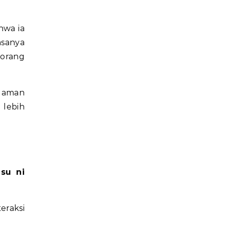
hwa ia
asanya
 orang
alaman
 lebih
su ni
eraksi