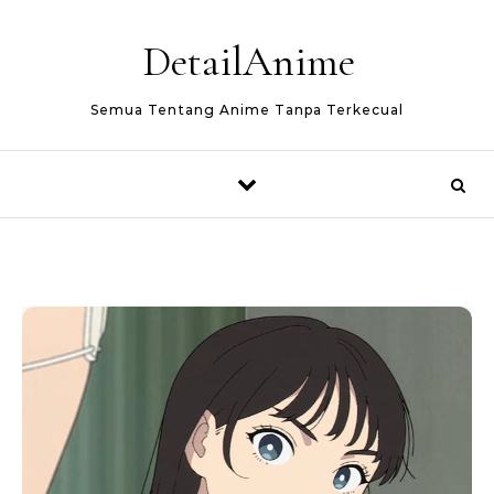
Skip to content
DetailAnime
Semua Tentang Anime Tanpa Terkecual