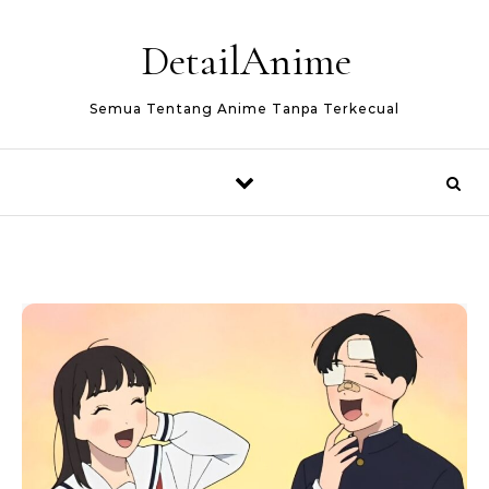
Skip to content
DetailAnime
Semua Tentang Anime Tanpa Terkecual