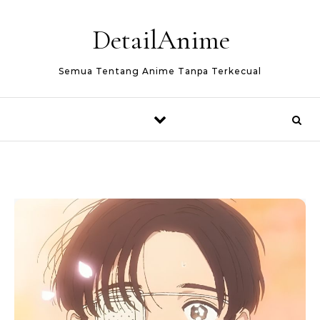
Skip to content
DetailAnime
Semua Tentang Anime Tanpa Terkecual