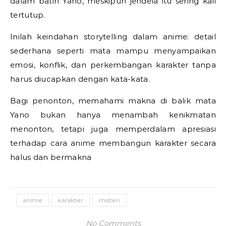
dalam batin Yano, meskipun jendela itu sering kali
tertutup.
Inilah keindahan storytelling dalam anime: detail
sederhana seperti mata mampu menyampaikan
emosi, konflik, dan perkembangan karakter tanpa
harus diucapkan dengan kata-kata.
Bagi penonton, memahami makna di balik mata
Yano bukan hanya menambah kenikmatan
menonton, tetapi juga memperdalam apresiasi
terhadap cara anime membangun karakter secara
halus dan bermakna
anime
karakter
misteri
No Comments