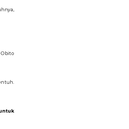
hnya,
 Obito
ntuh.
untuk
.