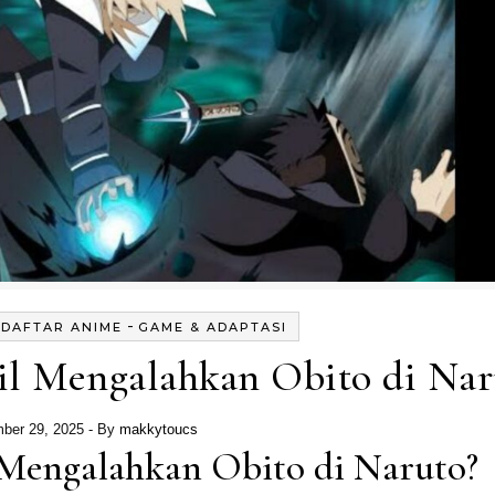
-
-
DAFTAR ANIME
GAME & ADAPTASI
il Mengalahkan Obito di Nar
ber 29, 2025
- By
makkytoucs
Mengalahkan Obito di Naruto?