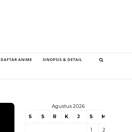
DAFTAR ANIME
SINOPSIS & DETAIL
Agustus 2026
S
S
R
K
J
S
M
1
2