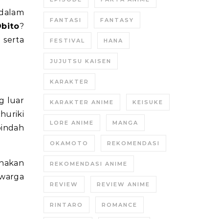
 dalam
FANTASI
FANTASY
bito
?
 serta
FESTIVAL
HANA
JUJUTSU KAISEN
KARAKTER
g luar
KARAKTER ANIME
KEISUKE
huriki
LORE ANIME
MANGA
pindah
OKAMOTO
REKOMENDASI
unakan
REKOMENDASI ANIME
 warga
REVIEW
REVIEW ANIME
RINTARO
ROMANCE