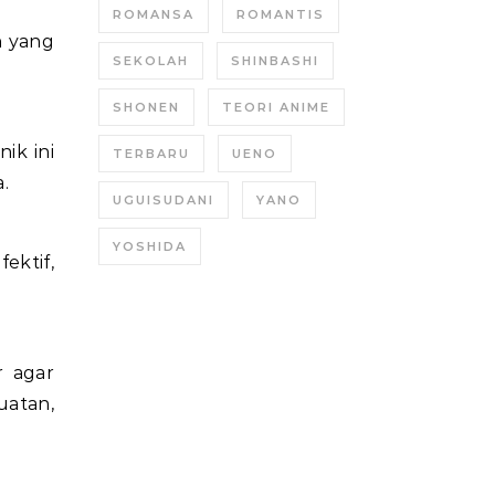
ROMANSA
ROMANTIS
n
yang
SEKOLAH
SHINBASHI
SHONEN
TEORI ANIME
ik ini
TERBARU
UENO
.
UGUISUDANI
YANO
YOSHIDA
ektif,
 agar
uatan,