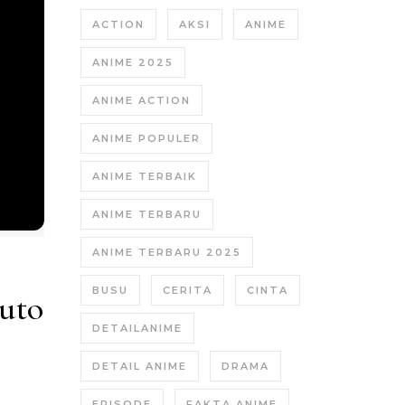
ACTION
AKSI
ANIME
ANIME 2025
ANIME ACTION
ANIME POPULER
ANIME TERBAIK
ANIME TERBARU
ANIME TERBARU 2025
BUSU
CERITA
CINTA
uto
DETAILANIME
DETAIL ANIME
DRAMA
EPISODE
FAKTA ANIME