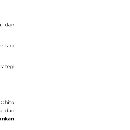
ri dan
entara
rategi
 Obito
 dari
ankan