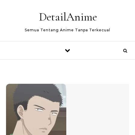
Skip to content
DetailAnime
Semua Tentang Anime Tanpa Terkecual