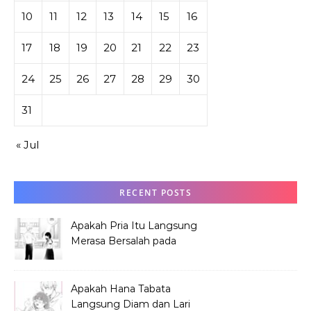
10
11
12
13
14
15
16
17
18
19
20
21
22
23
24
25
26
27
28
29
30
31
« Jul
RECENT POSTS
Apakah Pria Itu Langsung
Merasa Bersalah pada
Hana Tabata?
Apakah Hana Tabata
Langsung Diam dan Lari