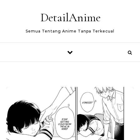
Skip to content
DetailAnime
Semua Tentang Anime Tanpa Terkecual