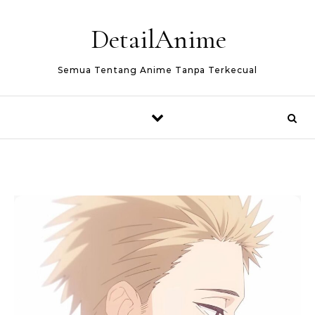
Skip to content
DetailAnime
Semua Tentang Anime Tanpa Terkecual