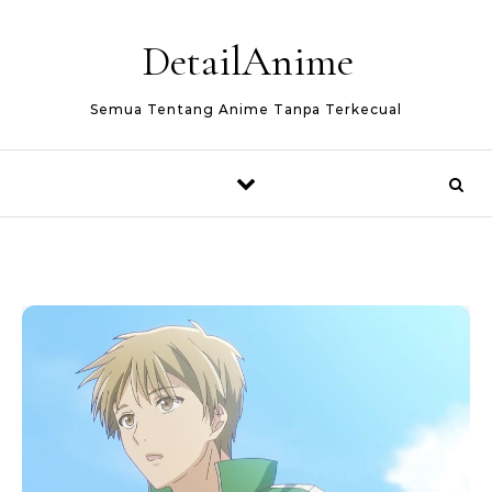
Skip to content
DetailAnime
Semua Tentang Anime Tanpa Terkecual