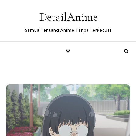
Skip to content
DetailAnime
Semua Tentang Anime Tanpa Terkecual