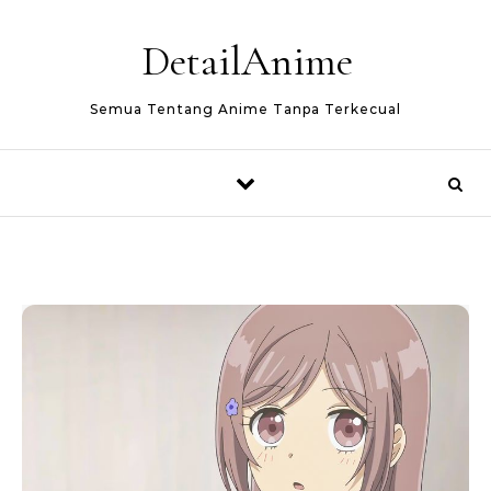
Skip to content
DetailAnime
Semua Tentang Anime Tanpa Terkecual