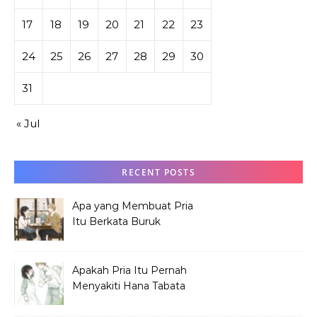
17
18
19
20
21
22
23
24
25
26
27
28
29
30
31
« Jul
RECENT POSTS
Apa yang Membuat Pria
Itu Berkata Buruk
tentang Hana Tabata?
Apakah Pria Itu Pernah
Menyakiti Hana Tabata
Saat SMP?