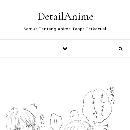
Skip to content
DetailAnime
Semua Tentang Anime Tanpa Terkecual