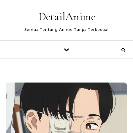
Skip to content
DetailAnime
Semua Tentang Anime Tanpa Terkecual