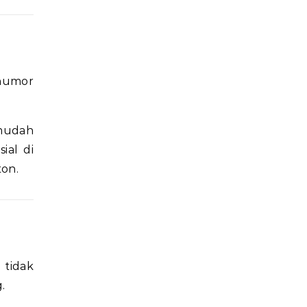
 humor
 mudah
ial di
ton.
 tidak
.