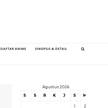
DAFTAR ANIME
SINOPSIS & DETAIL
Agustus 2026
S
S
R
K
J
S
M
1
2