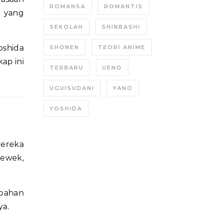
ROMANSA
ROMANTIS
a yang
SEKOLAH
SHINBASHI
oshida
SHONEN
TEORI ANIME
ap ini
TERBARU
UENO
UGUISUDANI
YANO
YOSHIDA
mereka
cewek,
ubahan
ya.