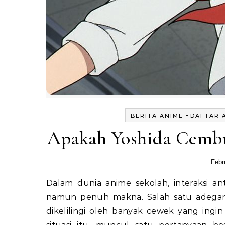
-
BERITA ANIME
DAFTAR 
Apakah Yoshida Cembu
Febr
Dalam dunia anime sekolah, interaksi antar karakter sering kali menghadirkan momen sederhana
namun penuh makna. Salah satu adegan
dikelilingi oleh banyak cewek yang ing