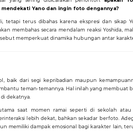
esar yang sering dibicarakan penonton:
apakah Yo
 mendekati Yano dan ingin foto dengannya?
, tetapi terus dibahas karena ekspresi dan sikap Y
ini akan membahas secara mendalam reaksi Yoshida, ma
tersebut memperkuat dinamika hubungan antar karakte
ol, baik dari segi kepribadian maupun kemampuann
membantu teman-temannya. Hal inilah yang membuat 
di dekatnya.
rutama saat momen ramai seperti di sekolah atau
erinteraksi lebih dekat, bahkan sekadar berfoto. Adeg
n memiliki dampak emosional bagi karakter lain, te