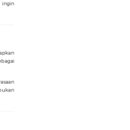
 ingin
apkan
ebagai
asaan
 bukan