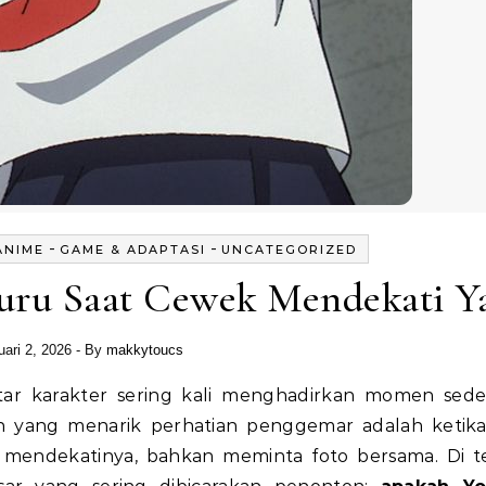
-
-
ANIME
GAME & ADAPTASI
UNCATEGORIZED
ru Saat Cewek Mendekati Y
uari 2, 2026
- By
makkytoucs
 yang menarik perhatian penggemar adalah ketik
in mendekatinya, bahkan meminta foto bersama. Di 