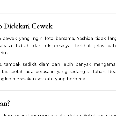
o Didekati Cewek
pa cewek yang ingin foto bersama, Yoshida tidak la
ahasa tubuh dan ekspresinya, terlihat jelas ba
rius.
s, tampak sedikit diam dan lebih banyak mengamat
tai, seolah ada perasaan yang sedang ia tahan. Reak
ngkin merasakan sesuatu yang berbeda.
an?
kan secara langsung melalui dialog. Sebaliknya, pe