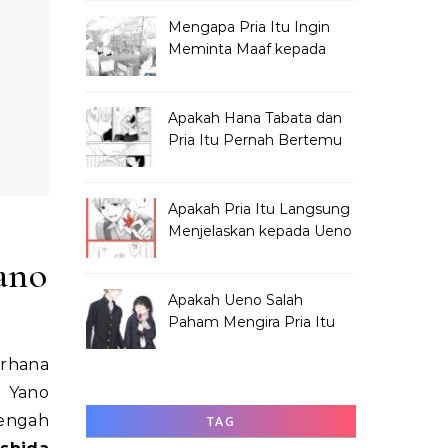
Mengapa Pria Itu Ingin
Meminta Maaf kepada
Hana Tabata?
Apakah Hana Tabata dan
Pria Itu Pernah Bertemu
Sebelum Festival?
Apakah Pria Itu Langsung
Menjelaskan kepada Ueno
Soal Hana?
ano
Apakah Ueno Salah
Paham Mengira Pria Itu
Merundung Hana?
a Yano
tengah
TAG