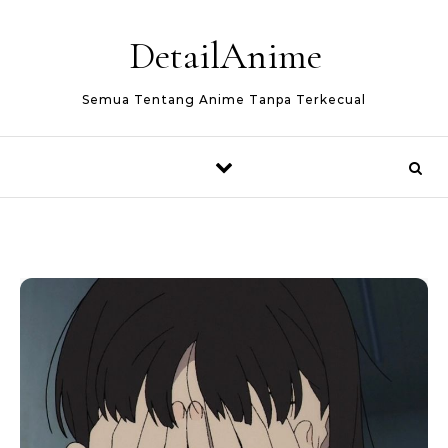
Skip to content
DetailAnime
Semua Tentang Anime Tanpa Terkecual