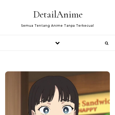
Skip to content
DetailAnime
Semua Tentang Anime Tanpa Terkecual