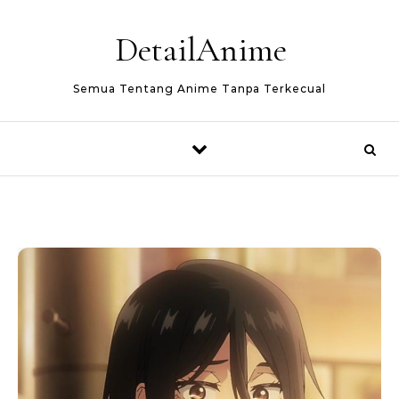
Skip to content
DetailAnime
Semua Tentang Anime Tanpa Terkecual