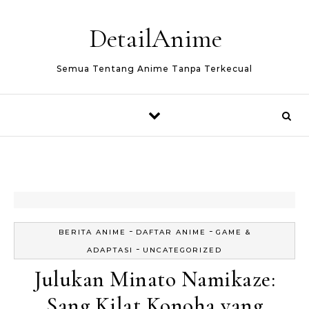
Skip to content
DetailAnime
Semua Tentang Anime Tanpa Terkecual
-
-
BERITA ANIME
DAFTAR ANIME
GAME &
-
ADAPTASI
UNCATEGORIZED
Julukan Minato Namikaze:
Sang Kilat Konoha yang