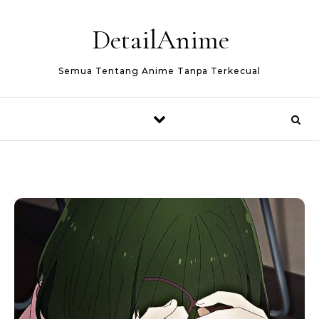
Skip to content
DetailAnime
Semua Tentang Anime Tanpa Terkecual