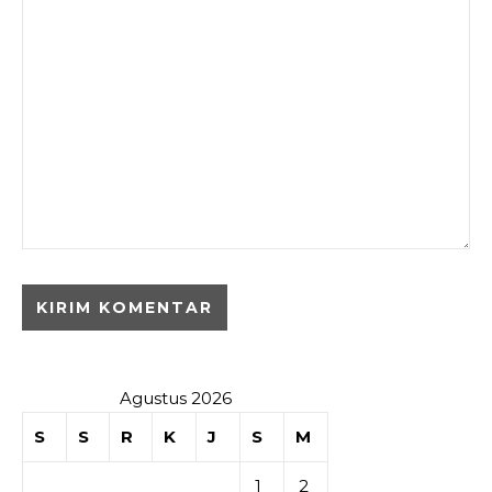
Agustus 2026
S
S
R
K
J
S
M
1
2