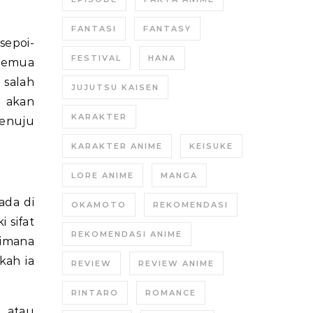
FANTASI
FANTASY
sepoi-
FESTIVAL
HANA
 semua
, salah
JUJUTSU KAISEN
a akan
KARAKTER
enuju
KARAKTER ANIME
KEISUKE
LORE ANIME
MANGA
ada di
OKAMOTO
REKOMENDASI
 sifat
REKOMENDASI ANIME
aimana
kah ia
REVIEW
REVIEW ANIME
RINTARO
ROMANCE
m atau