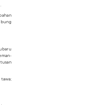
.
mbahan
hubung
ubaru
teman-
utusan
 tawa;