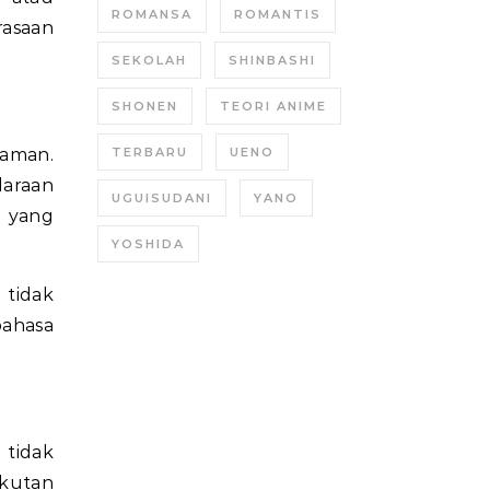
ROMANSA
ROMANTIS
asaan
SEKOLAH
SHINBASHI
SHONEN
TEORI ANIME
aman.
TERBARU
UENO
daraan
UGUISUDANI
YANO
u yang
YOSHIDA
 tidak
bahasa
tidak
akutan