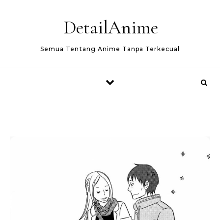
Skip to content
DetailAnime
Semua Tentang Anime Tanpa Terkecual