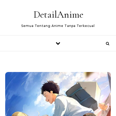
Skip to content
DetailAnime
Semua Tentang Anime Tanpa Terkecual