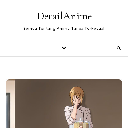
Skip to content
DetailAnime
Semua Tentang Anime Tanpa Terkecual