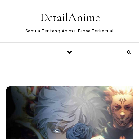
Skip to content
DetailAnime
Semua Tentang Anime Tanpa Terkecual