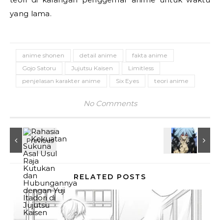
yang lama.
anime shonen
detail anime
fakta anime
Gojo Satoru
Jujutsu Kaisen
Limitless
penjelasan karakter anime
Six Eyes
teori anime
No Comments
RELATED POSTS