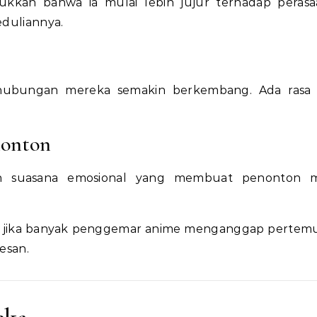
kkan bahwa ia mulai lebih jujur terhadap peras
eduliannya.
hubungan mereka semakin berkembang. Ada rasa s
nonton
an suasana emosional yang membuat penonton m
ran jika banyak penggemar anime menganggap pertemu
esan.