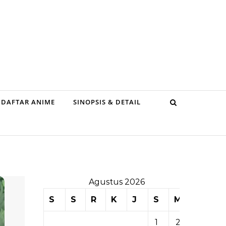
DAFTAR ANIME
SINOPSIS & DETAIL
Agustus 2026
S
S
R
K
J
S
M
1
2