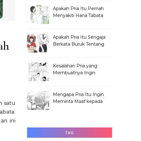
Apakah Pria Itu Pernah
Menyakiti Hana Tabata
Saat SMP?
Apakah Pria Itu Sengaja
ah
Berkata Buruk Tentang
Hana Tabata?
Kesalahan Pria yang
Membuatnya Ingin
Meminta Maaf ke Hana
Mengapa Pria Itu Ingin
Meminta Maaf kepada
h satu
Hana Tabata?
abata.
an ini
TAG