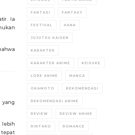
FANTASI
FANTASY
ir. Ia
FESTIVAL
HANA
emukan
JUJUTSU KAISEN
 bahwa
KARAKTER
KARAKTER ANIME
KEISUKE
LORE ANIME
MANGA
OKAMOTO
REKOMENDASI
REKOMENDASI ANIME
 yang
REVIEW
REVIEW ANIME
 lebih
RINTARO
ROMANCE
 tepat