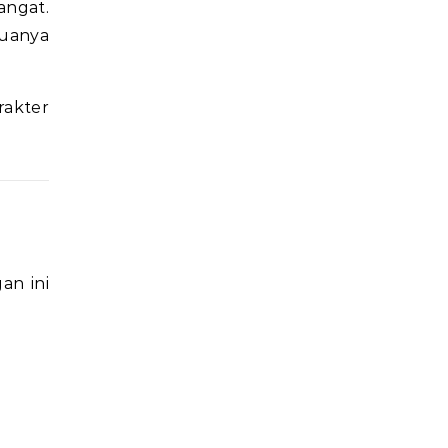
angat.
duanya
rakter
an ini