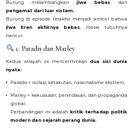
Burung melambangkan
jiwa bebas
dan
pengamat dari luar sistem.
Burung di episode terakhir menjadi simbol bahwa
jiwa Eren akhirnya bebas
, meski tubuhnya
hancur.
c. Paradis dan Marley
Kedua wilayah ini mencerminkan
dua sisi dunia
nyata:
Paradis = isolasi, ketakutan, nasionalisme ekstrem.
Marley = kekuasaan, penindasan, dan propaganda
global.
Perbandingan ini adalah
kritik terhadap politik
modern dan sejarah perang dunia.