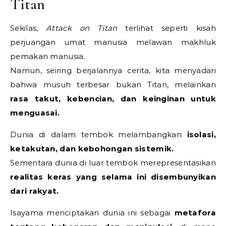
Titan
Sekilas,
Attack on Titan
terlihat seperti kisah
perjuangan umat manusia melawan makhluk
pemakan manusia.
Namun, seiring berjalannya cerita, kita menyadari
bahwa musuh terbesar bukan Titan, melainkan
rasa takut, kebencian, dan keinginan untuk
menguasai.
Dunia di dalam tembok melambangkan
isolasi,
ketakutan, dan kebohongan sistemik.
Sementara dunia di luar tembok merepresentasikan
realitas keras yang selama ini disembunyikan
dari rakyat.
Isayama menciptakan dunia ini sebagai
metafora