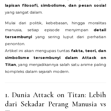
lapisan filosofi, simbolisme, dan pesan sosial
yang sangat dalam.
Mulai dari politik, kebebasan, hingga moralitas
manusia, setiap episode menyimpan
detail
tersembunyi
yang sering luput dari perhatian
penonton.
Artikel ini akan mengupas tuntas
fakta, teori, dan
simbolisme tersembunyi dalam Attack on
Titan
, yang menjadikannya salah satu anime paling
kompleks dalam sejarah modern.
1. Dunia Attack on Titan: Lebih
dari Sekadar Perang Manusia vs