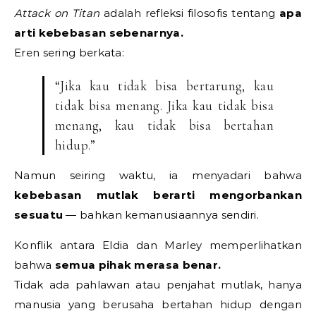
Attack on Titan
adalah refleksi filosofis tentang
apa
arti kebebasan sebenarnya.
Eren sering berkata:
“Jika kau tidak bisa bertarung, kau
tidak bisa menang. Jika kau tidak bisa
menang, kau tidak bisa bertahan
hidup.”
Namun seiring waktu, ia menyadari bahwa
kebebasan mutlak berarti mengorbankan
sesuatu
— bahkan kemanusiaannya sendiri.
Konflik antara Eldia dan Marley memperlihatkan
bahwa
semua pihak merasa benar.
Tidak ada pahlawan atau penjahat mutlak, hanya
manusia yang berusaha bertahan hidup dengan