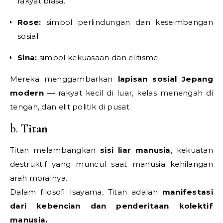
rakyat biasa.
Rose:
simbol perlindungan dan keseimbangan
sosial.
Sina:
simbol kekuasaan dan elitisme.
Mereka menggambarkan
lapisan sosial Jepang
modern
— rakyat kecil di luar, kelas menengah di
tengah, dan elit politik di pusat.
b.
Titan
Titan melambangkan
sisi liar manusia
, kekuatan
destruktif yang muncul saat manusia kehilangan
arah moralnya.
Dalam filosofi Isayama, Titan adalah
manifestasi
dari kebencian dan penderitaan kolektif
manusia.