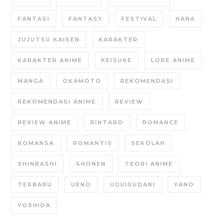
FANTASI
FANTASY
FESTIVAL
HANA
JUJUTSU KAISEN
KARAKTER
KARAKTER ANIME
KEISUKE
LORE ANIME
MANGA
OKAMOTO
REKOMENDASI
REKOMENDASI ANIME
REVIEW
REVIEW ANIME
RINTARO
ROMANCE
ROMANSA
ROMANTIS
SEKOLAH
SHINBASHI
SHONEN
TEORI ANIME
TERBARU
UENO
UGUISUDANI
YANO
YOSHIDA