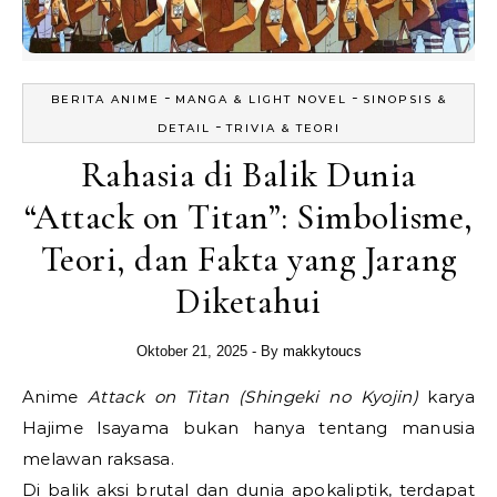
-
-
BERITA ANIME
MANGA & LIGHT NOVEL
SINOPSIS &
-
DETAIL
TRIVIA & TEORI
Rahasia di Balik Dunia
“Attack on Titan”: Simbolisme,
Teori, dan Fakta yang Jarang
Diketahui
Oktober 21, 2025
- By
makkytoucs
Anime
Attack on Titan (Shingeki no Kyojin)
karya
Hajime Isayama bukan hanya tentang manusia
melawan raksasa.
Di balik aksi brutal dan dunia apokaliptik, terdapat