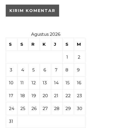
Agustus 2026
S
S
R
K
J
S
M
1
2
3
4
5
6
7
8
9
10
11
12
13
14
15
16
17
18
19
20
21
22
23
24
25
26
27
28
29
30
31