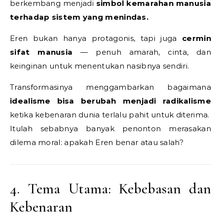
berkembang menjadi
simbol kemarahan manusia
terhadap sistem yang menindas.
Eren bukan hanya protagonis, tapi juga
cermin
sifat manusia
— penuh amarah, cinta, dan
keinginan untuk menentukan nasibnya sendiri.
Transformasinya menggambarkan bagaimana
idealisme bisa berubah menjadi radikalisme
ketika kebenaran dunia terlalu pahit untuk diterima.
Itulah sebabnya banyak penonton merasakan
dilema moral: apakah Eren benar atau salah?
4. Tema Utama: Kebebasan dan
Kebenaran