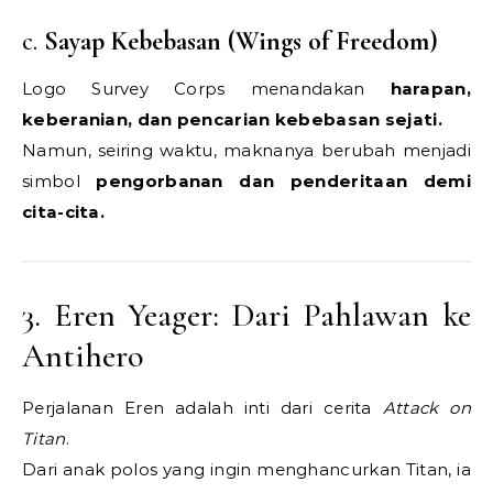
c.
Sayap Kebebasan (Wings of Freedom)
Logo Survey Corps menandakan
harapan,
keberanian, dan pencarian kebebasan sejati.
Namun, seiring waktu, maknanya berubah menjadi
simbol
pengorbanan dan penderitaan demi
cita-cita.
3. Eren Yeager: Dari Pahlawan ke
Antihero
Perjalanan Eren adalah inti dari cerita
Attack on
Titan
.
Dari anak polos yang ingin menghancurkan Titan, ia