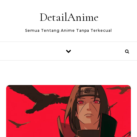
Skip to content
DetailAnime
Semua Tentang Anime Tanpa Terkecual