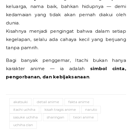
keluarga, nama baik, bahkan hidupnya — demi
kedamaian yang tidak akan pernah diakui oleh
dunia.
Kisahnya menjadi pengingat bahwa dalam setiap
kegelapan, selalu ada cahaya kecil yang berjuang
tanpa pamrih.
Bagi banyak penggemar, Itachi bukan hanya
karakter anime — ia adalah
simbol cinta,
pengorbanan, dan kebijaksanaan
.
akatsuki
detail anime
fakta anime
itachi uchiha
kisah tragis anime
naruto
sasuke uchiha
sharingan
teori anime
uchiha clan