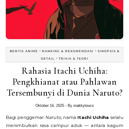
-
-
BERITA ANIME
RANKING & REKOMENDASI
SINOPSIS &
-
DETAIL
TRIVIA & TEORI
Rahasia Itachi Uchiha:
Pengkhianat atau Pahlawan
Tersembunyi di Dunia Naruto?
Oktober 16, 2025
- By
makkytoucs
Bagi penggemar
Naruto
, nama
Itachi Uchiha
selalu
menimbulkan rasa campur aduk — antara kagum