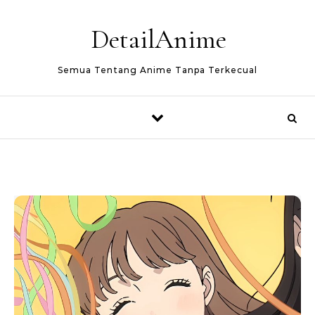
Skip to content
DetailAnime
Semua Tentang Anime Tanpa Terkecual