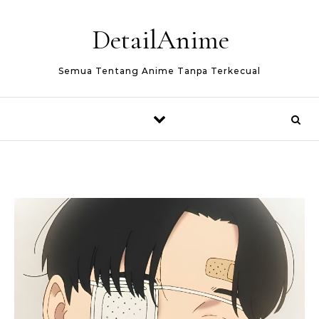
Skip to content
DetailAnime
Semua Tentang Anime Tanpa Terkecual