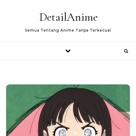
Skip to content
DetailAnime
Semua Tentang Anime Tanpa Terkecual