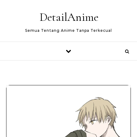
Skip to content
DetailAnime
Semua Tentang Anime Tanpa Terkecual