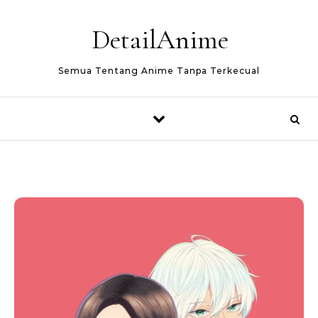
Skip to content
DetailAnime
Semua Tentang Anime Tanpa Terkecual