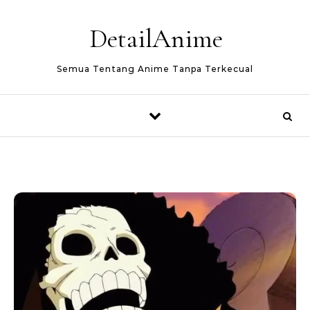
Skip to content
DetailAnime
Semua Tentang Anime Tanpa Terkecual