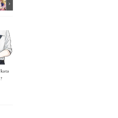
rkata
?