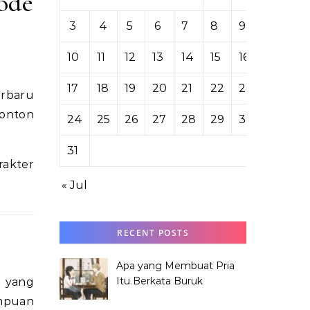
ode
3
4
5
6
7
8
9
10
11
12
13
14
15
16
17
18
19
20
21
22
23
nonton
24
25
26
27
28
29
30
31
arakter
« Jul
RECENT POSTS
Apa yang Membuat Pria
Itu Berkata Buruk
n yang
tentang Hana Tabata?
ampuan