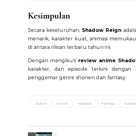
Kesimpulan
Secara keseluruhan,
Shadow Reign
adala
menarik, karakter kuat, animasi memukau
di antara rilisan terbaru tahun ini.
Dengan mengikuti
review anime Shado
karakter, dan episode terkini dengan
penggemar genre shonen dan fantasy.
Action
anime
episode
Fantasy
karak