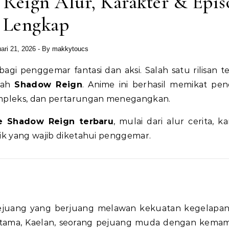
Reign Alur, Karakter & Epis
Lengkap
ari 21, 2026
- By
makkytoucs
lah
Shadow Reign
. Anime ini berhasil memikat pe
kompleks, dan pertarungan menegangkan.
e Shadow Reign terbaru
, mulai dari alur cerita, k
rik yang wajib diketahui penggemar.
 pejuang yang berjuang melawan kekuatan kegelapa
 utama, Kaelan, seorang pejuang muda dengan kem