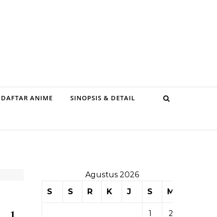
DAFTAR ANIME
SINOPSIS & DETAIL
Agustus 2026
S
S
R
K
J
S
M
1
2