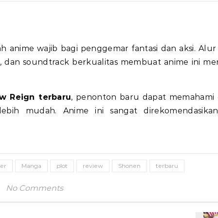
h anime wajib bagi penggemar fantasi dan aksi. Alur 
, dan soundtrack berkualitas membuat anime ini me
w Reign terbaru
, penonton baru dapat memahami c
 lebih mudah. Anime ini sangat direkomendasika
ter
Manga
plot
review
Shonen
terbaru
No Comments