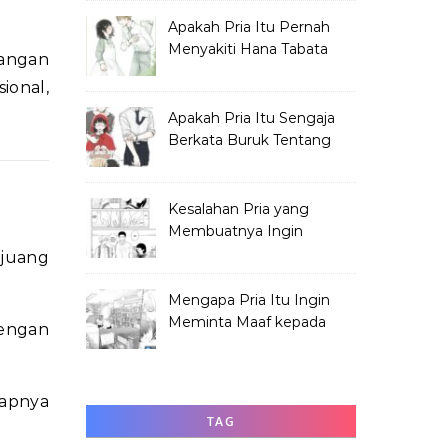
Apakah Pria Itu Pernah
Menyakiti Hana Tabata
angan
Saat SMP?
ional,
Apakah Pria Itu Sengaja
Berkata Buruk Tentang
Hana Tabata?
Kesalahan Pria yang
Membuatnya Ingin
Meminta Maaf ke Hana
juang
Mengapa Pria Itu Ingin
Meminta Maaf kepada
engan
Hana Tabata?
kapnya
TAG