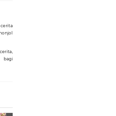
cerita
nonjol
erita,
n bagi