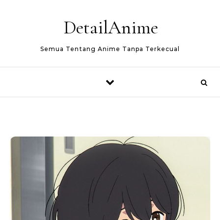
Skip to content
DetailAnime
Semua Tentang Anime Tanpa Terkecual