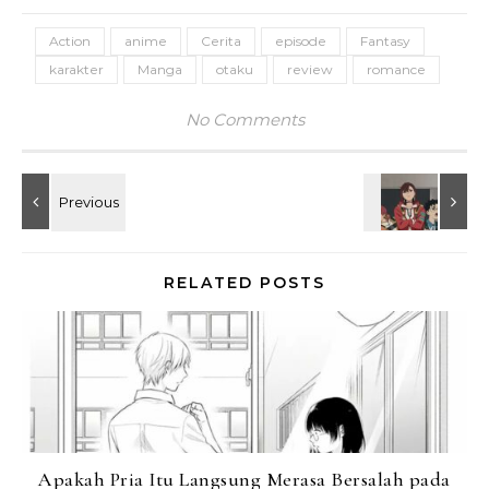
Action
anime
Cerita
episode
Fantasy
karakter
Manga
otaku
review
romance
No Comments
RELATED POSTS
Apakah Pria Itu Langsung Merasa Bersalah pada